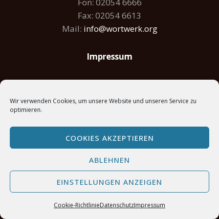
Fon: 02054 6666
Fax: 02054 6613
Mail:
info@wortwerk.org
Impressum
Datenschutz
Wir verwenden Cookies, um unsere Website und unseren Service zu
optimieren.
Servicegebiet Heiligenhaus
COOKIES AKZEPTIEREN
ABLEHNEN
EINSTELLUNGEN ANZEIGEN
Copyright © 2026 Wortwerk
Cookie-Richtlinie
Datenschutz
Impressum