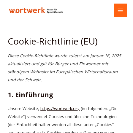
Zum
Consent
Consent
Consent
Consent
Consent
Consent
Statistiken
Marketing
MAI
Inhalt
to
to
to
to
to
to
ME
springen
service
service
service
service
service
service
woocommerc
wordpress
google-
youtube
facebook
sonstiges
fonts
Cookie-Richtlinie (EU)
Diese Cookie-Richtlinie wurde zuletzt am Januar 16, 2025
aktualisiert und gilt für Bürger und Einwohner mit
ständigem Wohnsitz im Europäischen Wirtschaftsraum
und der Schweiz.
1. Einführung
Unsere Website,
https://wortwerk.org
(im folgenden: „Die
Website“) verwendet Cookies und ähnliche Technologien
(der Einfachheit halber werden all diese unter „Cookies“
zusammengefasst). Cookies werden außerdem von uns